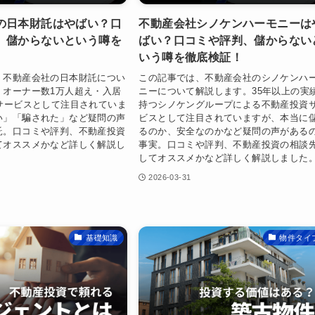
の日本財託はやばい？口
不動産会社シノケンハーモニーは
、儲からないという噂を
ばい？口コミや評判、儲からない
いう噂を徹底検証！
、不動産会社の日本財託につい
この記事では、不動産会社のシノケンハ
。オーナー数1万人超え・入居
ニーについて解説します。35年以上の実
のサービスとして注目されていま
持つシノケングループによる不動産投資
い」「騙された」など疑問の声
ビスとして注目されていますが、本当に
託。口コミや評判、不動産投資
るのか、安全なのかなど疑問の声がある
てオススメかなど詳しく解説し
事実。口コミや評判、不動産投資の相談
してオススメかなど詳しく解説しました
2026-03-31
基礎知識
物件タイ