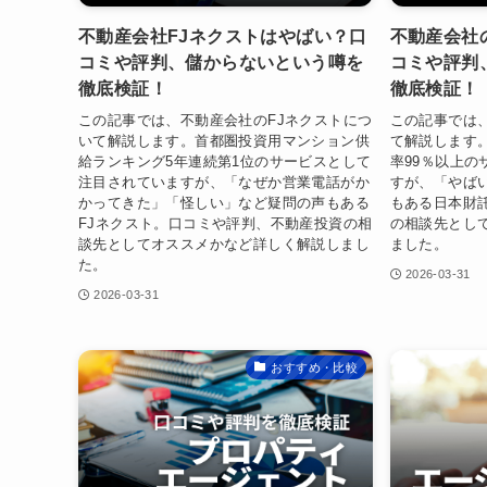
不動産会社FJネクストはやばい？口
不動産会社
コミや評判、儲からないという噂を
コミや評判
徹底検証！
徹底検証！
この記事では、不動産会社のFJネクストにつ
この記事では
いて解説します。首都圏投資用マンション供
て解説します
給ランキング5年連続第1位のサービスとして
率99％以上
注目されていますが、「なぜか営業電話がか
すが、「やば
かってきた」「怪しい」など疑問の声もある
もある日本財
FJネクスト。口コミや評判、不動産投資の相
の相談先とし
談先としてオススメかなど詳しく解説しまし
ました。
た。
2026-03-31
2026-03-31
おすすめ・比較