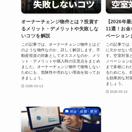
オーナーチェンジ物件とは？投資す
【2026年
るメリット・デメリットや失敗しな
11選！お
いコツを解説
ベーション
この記事では、オーナーチェンジ物件とはど
この記事では
のような物件なのか、詳しく解説します。不
に欠かせない
動産投資の対象としてオススメなのか、メリ
す。空室対策
ット・デメリットや購入時の注意点をまとめ
ノベーション
ました。オーナーチェンジ物件で後悔しない
まで多岐にわ
ためにも、危険性や売れない理由を知ってお
るためにも、
きましょう。
も効果的な対
ましょう。
2026-03-13
2026-03-13
税金・経費・費用