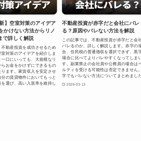
最新】空室対策のアイデア
不動産投資が赤字だと会社にバレ
金をかけない方法からリノ
る？原因やバレない方法を解説
まで詳しく解説
この記事では、不動産投資が赤字だと会
バレるのか、詳しく解説します。赤字の
、不動産投資を成功させるため
合、住民税の普通徴収を選択できず、黒
空室対策のアイデアを紹介しま
場合に比べてよりバレやすくなってしま
と一口にいっても、大規模なリ
す。副業禁止の会社員や公務員の場合は
からお金をかけずにできるもの
ルティを受ける可能性は否定できません
たります。家賃収入を安定させ
字でもバレない方法についてまとめまし
自分の賃貸物件においてもっと
策を選び、高い入居率を維持し
2026-03-13