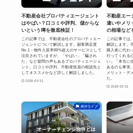
不動産会社プロパティエージェント
不動産エー
はやばい？口コミや評判、儲からな
違いやメリ
いという噂を徹底検証！
の相場など
この記事では、不動産会社のプロパティエー
この記事では
ジェントについて解説します。顧客満足度
解説します。
No.1・物件入居率99%超えのサービスとして
購入者に代わ
注目されていますが、「やばい」「騙され
行ってくれる
た」など疑問の声もあるプロパティエージェ
い」「本当に
ント。口コミや評判、不動産投資の相談先と
あるのも事実
してオススメかなど詳しく解説しました。
メリット・デ
た。
2026-03-31
2026-03-31
物件タイプ