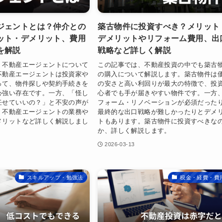
ジェントとは？仲介との
築古物件に投資すべき？メリット
ット・デメリット、費用
デメリットやリフォーム費用、出
を解説
戦略など詳しく解説
、不動産エージェントについて
この記事では、不動産投資の中でも築古
不動産エージェントは投資家や
の購入について解説します。築古物件は
って、物件探しや契約手続きを
の安さと高い利回りが最大の特徴で、投
心強い存在です。一方、「怪し
心者でも手が届きやすい物件です。一方
任せていいの？」と不安の声が
フォーム・リノベーションが必須だった
。不動産エージェントの業務や
最終的な出口戦略が難しかったりとデメ
メリットなど詳しく解説しまし
トもあります。築古物件に投資すべきな
か、詳しく解説します。
2026-03-13
スキルアップ・勉強法
税金・経費・費