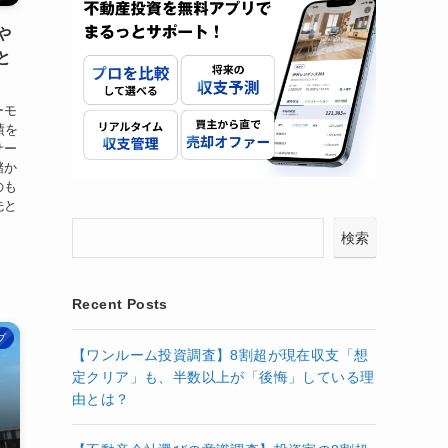
や
と
ーモ
績を
サー
儲か
のも
先と
。
検索
Recent Posts
プ
【ワンルーム投資調査】8割超が現在収支「想
定クリア」も、半数以上が「後悔」している理
由とは？