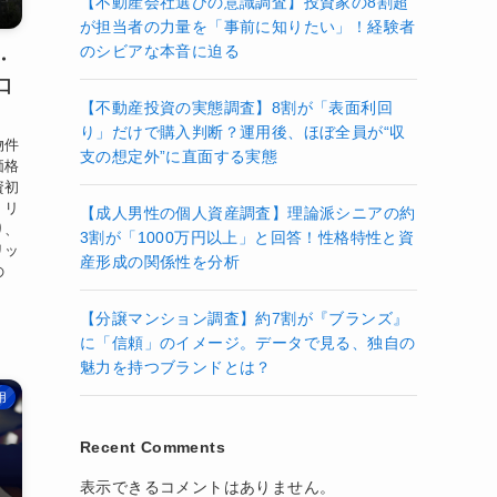
【不動産会社選びの意識調査】投資家の8割超
が担当者の力量を「事前に知りたい」！経験者
のシビアな本音に迫る
・
口
【不動産投資の実態調査】8割が「表面利回
り」だけで購入判断？運用後、ほぼ全員が“収
物件
支の想定外”に直面する実態
価格
資初
、リ
【成人男性の個人資産調査】理論派シニアの約
り、
3割が「1000万円以上」と回答！性格特性と資
リッ
産形成の関係性を分析
の
【分譲マンション調査】約7割が『ブランズ』
に「信頼」のイメージ。データで見る、独自の
魅力を持つブランドとは？
用
Recent Comments
表示できるコメントはありません。