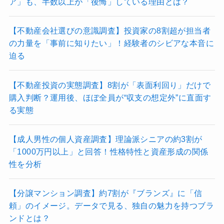
ア」も、半数以上が「後悔」している理由とは？
【不動産会社選びの意識調査】投資家の8割超が担当者
の力量を「事前に知りたい」！経験者のシビアな本音に
迫る
【不動産投資の実態調査】8割が「表面利回り」だけで
購入判断？運用後、ほぼ全員が“収支の想定外”に直面す
る実態
【成人男性の個人資産調査】理論派シニアの約3割が
「1000万円以上」と回答！性格特性と資産形成の関係
性を分析
【分譲マンション調査】約7割が『ブランズ』に「信
頼」のイメージ。データで見る、独自の魅力を持つブラ
ンドとは？