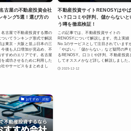
】名古屋の不動産投資会社
不動産投資サイトRENOSYはや
ンキング5選！選び方の
い？口コミや評判、儲からないと
う噂を徹底検証！
、名古屋で不動産投資する際の
この記事では、不動産投資サイトの
についてランキング形式で解説
RENOSYについて解説します。売上実績
屋は東京・大阪と並ぶ日本の三
No.1のサービスとして注目されています
、今後も人口増加が見込め、不
「やばい」「儲からない」など疑問の声
おすすめのエリアです。名古屋
るRENOSY。口コミや評判、不動産投資
資を成功させるために利用した
してオススメかなど詳しく解説しました
会社やサービスをまとめまし
2025-12-12
おすすめ・比較