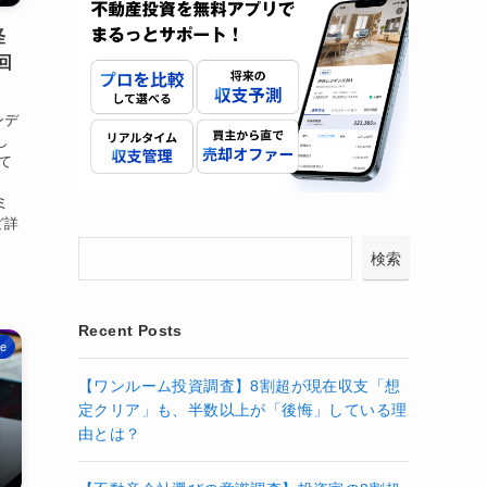
怪
回
ンデ
し
て
ミ
ど詳
検索
Recent Posts
ze
【ワンルーム投資調査】8割超が現在収支「想
定クリア」も、半数以上が「後悔」している理
由とは？