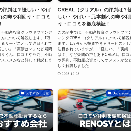
の評判は？怪しい・やば
CREAL（クリアル）の評判は？
れの噂や利回り・口コミ
しい・やばい・元本割れの噂や利
！
り・口コミを徹底検証！
、不動産投資クラウドファンデ
この記事では、不動産投資クラウドファ
くんについて解説します。1万
ィングCREAL（クリアル）について解説
きるサービスとして注目されて
ます。1万円から投資できるサービスとし
怪しい」「実績は？」など疑問
注目されていますが、「怪しい」「実績
回りくん。口コミや評判、不動
は？」など疑問の声もあるCREAL。口コ
オススメかなど詳しく解説しま
や評判、不動産投資としてオススメかな
しく解説しました。
2025-12-28
おすすめ・比較
Uncategori