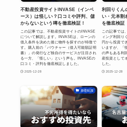
不動産投資サイトINVASE（インベ
利回りくん
ース）は怪しい？口コミや評判、儲
い・元本割
からないという噂を徹底検証！
を徹底検証
この記事では、不動産投資サイトのINVASE
この記事では
について解説します。INVASEは、ローンの
ィング利回り
借入条件を決めた後に物件を探すのが特徴で
円から投資で
す。購入前の「バウチャー（借入可能額証明
いますが、「
書）」の発行など独自のサービスが注目され
の声もある利
る一方、「怪しい」という声も。INVASEの
産投資として
口コミ・評判を徹底検証しました。
した。
2025-12-28
2025-12-28
基礎知識