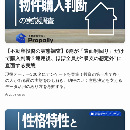
【不動産投資の実態調査】8割が「表面利回り」だけ
で購入判断？運用後、ほぼ全員が“収支の想定外”に
直面する実態
現役オーナー300名にアンケートを実施！投資の第一歩で多く
の人が陥る罠の実態をひも解き、納得のいく意思決定を支える
データ活用のあり方を考察する。
2026-05-08
調査データリリース