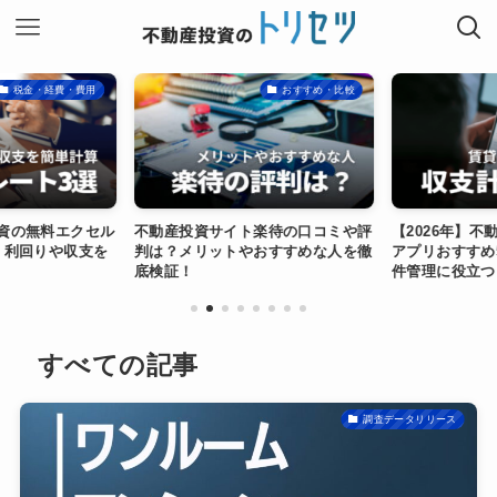
税金・経費・費用
おすすめ・比較
資の無料エクセル
不動産投資サイト楽待の口コミや評
【2026年】不
！利回りや収支を
判は？メリットやおすすめな人を徹
アプリおすすめ
底検証！
件管理に役立つ
調査データリリース