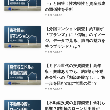
上」と回答！性格特性と資産形成
の関係性を分析
2026-04-30
【分譲マンション調査】約7割が
『ブランズ』に「信頼」のイメー
ジ。データで見る、独自の魅力を
持つブランドとは？
2026-04-28
【ミドル世代の投資調査】高年
収・興味ありでも、約8割が不動
産会社への「相談経験なし」。第
一歩を阻むのは“営業の壁”？
2026-04-23
【不動産投資の意識調査】金利も
影響？8割超のローン活用派が