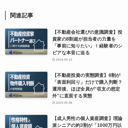
関連記事
【不動産会社選びの意識調査】投
資家の8割超が担当者の力量を
「事前に知りたい」！経験者のシ
ビアな本音に迫る
2026-05-12
【不動産投資の実態調査】8割が
「表面利回り」だけで購入判断？
運用後、ほぼ全員が“収支の想定
外”に直面する実態
2026-05-08
【成人男性の個人資産調査】理論
派シニアの約3割が「1000万円以