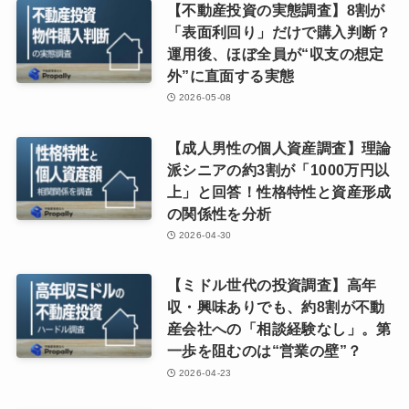
【不動産投資の実態調査】8割が
「表面利回り」だけで購入判断？
運用後、ほぼ全員が“収支の想定
外”に直面する実態
2026-05-08
【成人男性の個人資産調査】理論
派シニアの約3割が「1000万円以
上」と回答！性格特性と資産形成
の関係性を分析
2026-04-30
【ミドル世代の投資調査】高年
収・興味ありでも、約8割が不動
産会社への「相談経験なし」。第
一歩を阻むのは“営業の壁”？
2026-04-23