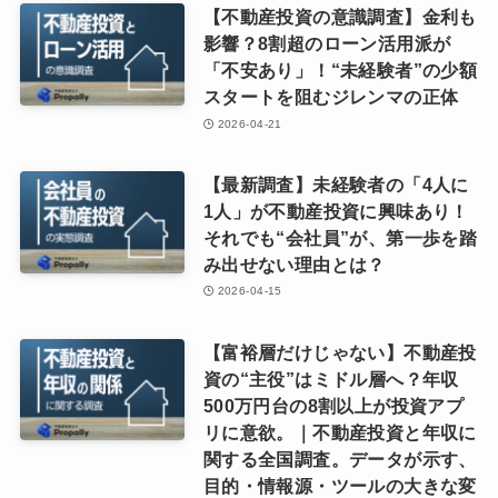
【不動産投資の意識調査】金利も
影響？8割超のローン活用派が
「不安あり」！“未経験者”の少額
スタートを阻むジレンマの正体
2026-04-21
【最新調査】未経験者の「4人に
1人」が不動産投資に興味あり！
それでも“会社員”が、第一歩を踏
み出せない理由とは？
2026-04-15
【富裕層だけじゃない】不動産投
資の“主役”はミドル層へ？年収
500万円台の8割以上が投資アプ
リに意欲。｜不動産投資と年収に
関する全国調査。データが示す、
目的・情報源・ツールの大きな変