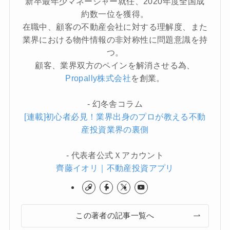
新卒最年少マネージャー就任、2020年度全国成
約数一位を獲得。
在職中、顧客の不動産会社に対する理解度、また
業界における物件情報の非対称性に問題意識を持
つ。
顧客、業界双方のペインを解消させる為、
Propally株式会社
を創業。
- 幻冬舎コラム
[連載]初心者必見！業界出身のプロが教える不動
産投資業界の裏側
- 代表者公式Ｘアカウント
齊藤イオリ｜不動産投資アプリ
この著者の記事一覧へ