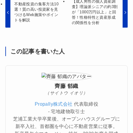
【成人男性の個人資産調
不動産投資の集客方法10
査】理論派シニアの約3割
選！質の高い投資家を見
が「1000万円以上」と回
つけるWeb施策やポイン
答！性格特性と資産形成
トを解説
の関係性を分析
この記事を書いた人
齊藤 郁織
（サイトウ イオリ）
Propally株式会社
代表取締役
- 宅地建物取引士
芝浦工業大学卒業後、オープンハウスグループに
新卒入社、首都圏を中心に不動産営業に従事。