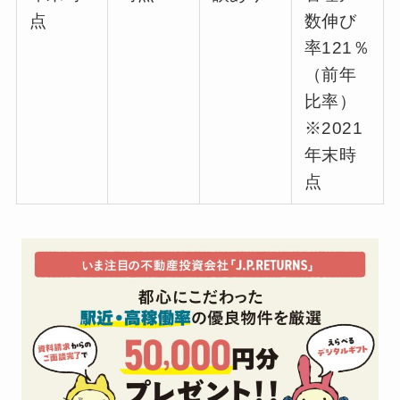
点
数伸び
率121％
（前年
比率）
※2021
年末時
点