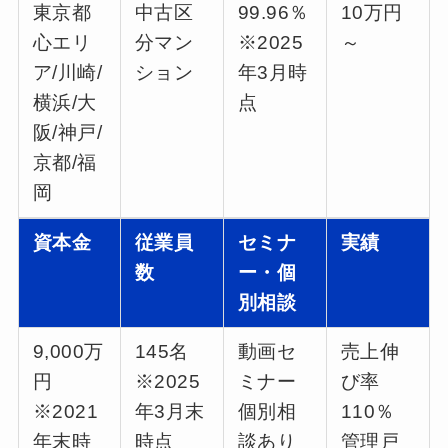
東京都
中古区
99.96％
10万円
心エリ
分マン
※2025
～
ア/川崎/
ション
年3月時
横浜/大
点
阪/神戸/
京都/福
岡
資本金
従業員
セミナ
実績
数
ー・個
別相談
9,000万
145名
動画セ
売上伸
円
※2025
ミナー
び率
※2021
年3月末
個別相
110％
年末時
時点
談あり
管理戸