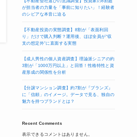
【不動産会社選びの意識調査】投資家の8割超
が担当者の力量を「事前に知りたい」！経験者
のシビアな本音に迫る
【不動産投資の実態調査】8割が「表面利回
り」だけで購入判断？運用後、ほぼ全員が“収
支の想定外”に直面する実態
【成人男性の個人資産調査】理論派シニアの約
3割が「1000万円以上」と回答！性格特性と資
産形成の関係性を分析
【分譲マンション調査】約7割が『ブランズ』
に「信頼」のイメージ。データで見る、独自の
魅力を持つブランドとは？
Recent Comments
表示できるコメントはありません。