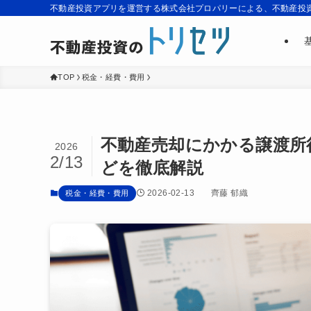
不動産投資アプリを運営する株式会社プロパリーによる、不動産投
TOP
税金・経費・費用
不動産売却にかかる譲渡所
2026
2/13
どを徹底解説
2026-02-13
齊藤 郁織
税金・経費・費用