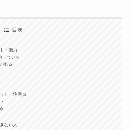
目次
ット・魅力
介している
績がある
リット・注意点
い
め
できない人