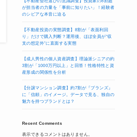
【不動産会社選びの意識調査】投資家の8割超
が担当者の力量を「事前に知りたい」！経験者
のシビアな本音に迫る
【不動産投資の実態調査】8割が「表面利回
り」だけで購入判断？運用後、ほぼ全員が“収
支の想定外”に直面する実態
【成人男性の個人資産調査】理論派シニアの約
3割が「1000万円以上」と回答！性格特性と資
産形成の関係性を分析
【分譲マンション調査】約7割が『ブランズ』
に「信頼」のイメージ。データで見る、独自の
魅力を持つブランドとは？
Recent Comments
表示できるコメントはありません。